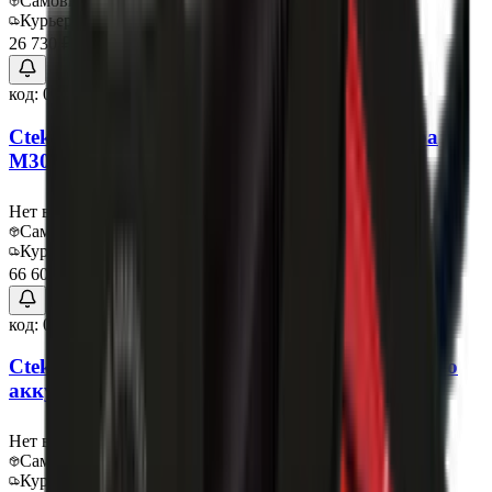
Самовывоз:
Под заказ
Курьер:
Под заказ
26 730 ₽
код:
013565
Ctek Зарядное устройство для аккумулятора
M300
Нет в наличии
Самовывоз:
Под заказ
Курьер:
Под заказ
66 600 ₽
код:
013566
Ctek Зарядное устройство для автомобильного
аккумулятора D250S Dual
Нет в наличии
Самовывоз:
Под заказ
Курьер:
Под заказ