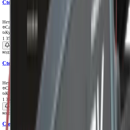
Ctek Кабель с круглыми клеммами, М6
Нет в наличии
Самовывоз:
Под заказ
Курьер:
Под заказ
1 350 ₽
код:
013575
Ctek Кабель с круглыми клеммами, М8
Нет в наличии
Самовывоз:
Под заказ
Курьер:
Под заказ
1 350 ₽
код:
013576
Ctek Кабель в прикуриватель