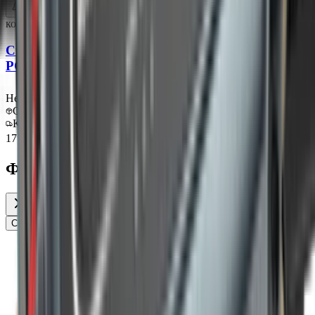
код:
018546
Ctek Зарядное устройство для мототехники CT5
POWERSPORT 86-870
Нет в наличии
Самовывоз:
Под заказ
Курьер:
Под заказ
17 550 ₽
Фильтры
Сбросить
Показать
Главная