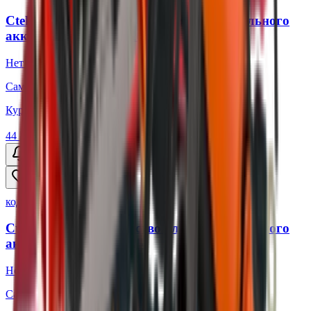
Ctek Зарядное устройство для автомобильного
аккумулятора MXS 10
Нет в наличии
Самовывоз:
Под заказ
Курьером:
Под заказ
44 100 ₽
Уточнить наличие
код:
013562
Ctek Зарядное устройство для автомобильного
аккумулятора MXS 25
Нет в наличии
Самовывоз:
Под заказ