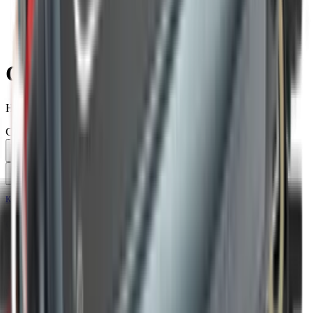
/
Бренды
/
Ctek
Ctek
Найдено
32
товара
Сортировать по:
код:
013553
Ctek Зарядное устройство для автомобильного
аккумулятора XC 0.8
Нет в наличии
Самовывоз:
Под заказ