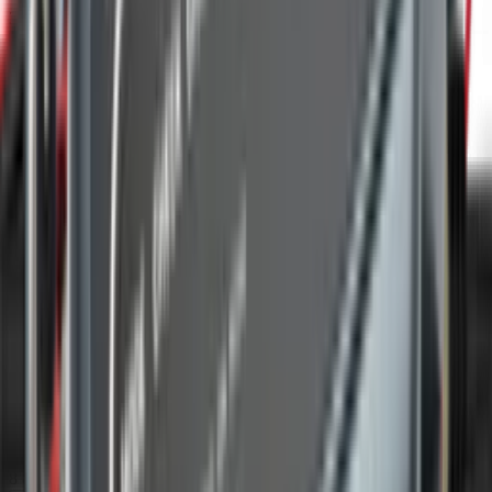
3 600 ₽
код:
013583
Ctek Индикатор Состояния АКБ в
прикуриватель
Нет в наличии
Самовывоз:
Под заказ
Курьер:
Под заказ
5 100 ₽
код:
013584
Ctek Настенный держатель для зарядных
устройств WH300
Нет в наличии
Самовывоз:
Под заказ
Курьер:
Под заказ
8 850 ₽