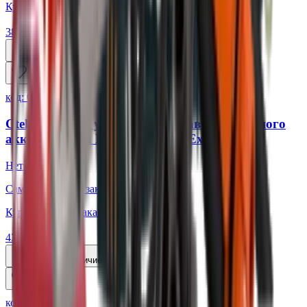
Курьером:
Под заказ
38 609 ₽
Уточнить наличие
код:
013563
Ctek Зарядное устройство для автомобильного
аккумулятора Multi XS 25000 Extended
Нет в наличии
Самовывоз:
Под заказ
Курьером:
Под заказ
43 289 ₽
Уточнить наличие
код:
013564