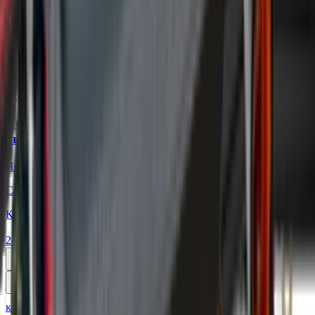
Курьером:
Под заказ
22 050 ₽
Уточнить наличие
код:
013557
Ctek Зарядное устройство для автомобильного
аккумулятора MXS 5.0 Polar
Нет в наличии
Самовывоз:
Под заказ
Курьером:
Под заказ
24 450 ₽
Уточнить наличие
код:
013558