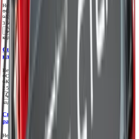
Нет в наличии
Самовывоз:
Под заказ
Курьер:
Под заказ
3 600 ₽
код:
013579
Ctek Индикатор Состояния АКБ с круглыми
клеммами М6
Нет в наличии
Самовывоз:
Под заказ
Курьер:
Под заказ
2 550 ₽
код:
013580
Ctek Индикатор Состояния АКБс быстрым
разъемом и зажимами типа "крокодил"
Нет в наличии