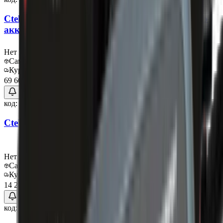
Ctek Зарядное устройство для автомобильного
аккумулятора MXT 14
Нет в наличии
Самовывоз:
Под заказ
Курьер:
Под заказ
69 600 ₽
код:
013573
Ctek Тестер АКБ Battery Analyzer
Нет в наличии
Самовывоз:
Под заказ
Курьер:
Под заказ
14 250 ₽
код:
013574