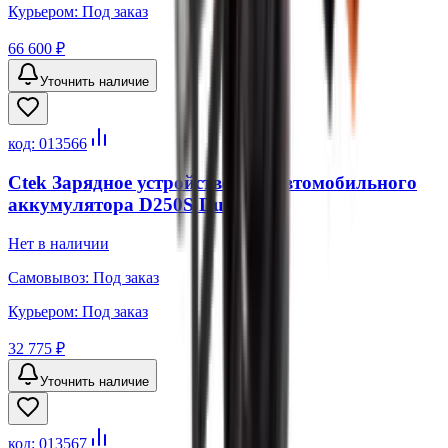
Курьером:
Под заказ
66 600 ₽
Уточнить наличие
код:
013566
Ctek Зарядное устройство для автомобильного
аккумулятора D250S Dual
Нет в наличии
Самовывоз:
Под заказ
Курьером:
Под заказ
32 775 ₽
Уточнить наличие
код:
013567