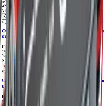
Самовывоз:
Под заказ
Курьер:
Под заказ
3 150 ₽
код:
013581
Ctek Индикатор Состояния АКБ встраиваемый в
панель, кабель 1.5м, круглые клеммы М8
Нет в наличии
Самовывоз:
Под заказ
Курьер:
Под заказ
6 450 ₽
код:
013582
Ctek Индикатор Состояния АКБ встраиваемый в
панель, кабель 3.3м, круглые клеммы М8
Нет в наличии
Самовывоз:
Под заказ
Курьер:
Под заказ