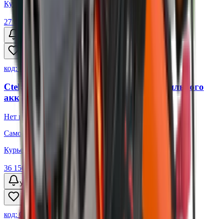
Курьером:
Под заказ
27 450 ₽
Уточнить наличие
код:
013560
Ctek Зарядное устройство для автомобильного
аккумулятора MXS 7.0
Нет в наличии
Самовывоз:
Под заказ
Курьером:
Под заказ
36 150 ₽
Уточнить наличие
код:
013561