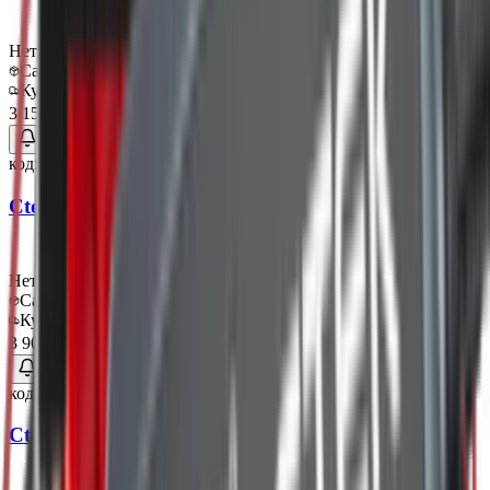
Нет в наличии
Самовывоз:
Под заказ
Курьер:
Под заказ
3 150 ₽
код:
013577
Ctek Удлинитель 2, 5м
Нет в наличии
Самовывоз:
Под заказ
Курьер:
Под заказ
3 900 ₽
код:
013578
Ctek Кабель Sig Socket 12В.