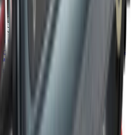
Курьером:
Под заказ
6 650 ₽
Уточнить наличие
код:
013554
Ctek Зарядное устройство для автомобильного
аккумулятора XS 0.8
Нет в наличии
Самовывоз:
Под заказ
Курьером:
Под заказ
11 850 ₽
Уточнить наличие
код:
013555