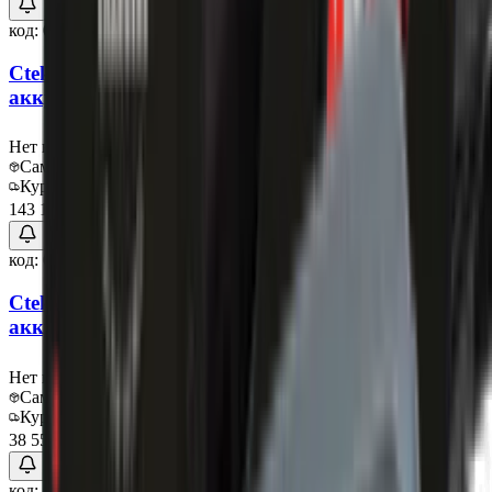
код:
013569
Ctek Зарядное устройство для автомобильного
аккумулятора MXTS 70
Нет в наличии
Самовывоз:
Под заказ
Курьер:
Под заказ
143 153 ₽
код:
013570
Ctek Зарядное устройство для автомобильного
аккумулятора MXT 4.0
Нет в наличии
Самовывоз:
Под заказ
Курьер:
Под заказ
38 550 ₽
код:
013571