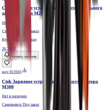
Ctek Зарядное устройство для автомобильного
аккумулятора М200
Нет в наличии
Самовывоз:
Под заказ
Курьером:
Под заказ
26 730 ₽
Уточнить наличие
код:
013565
Ctek Зарядное устройство для аккумулятора
M300
Нет в наличии
Самовывоз:
Под заказ