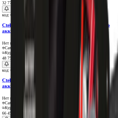
32 775 ₽
код:
013567
Ctek Зарядное устройство для автомобильного
аккумулятора Smartpass
Нет в наличии
Самовывоз:
Под заказ
Курьер:
Под заказ
48 750 ₽
код:
013568
Ctek Зарядное устройство для автомобильного
аккумулятора D250TS
Нет в наличии
Самовывоз:
Под заказ
Курьер:
Под заказ
66 450 ₽