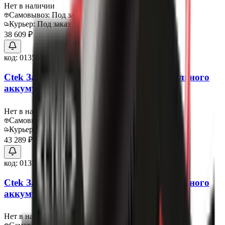
Нет в наличии
Самовывоз:
Под заказ
Курьер:
Под заказ
38 609 ₽
код:
013563
Ctek Зарядное устройство для автомобильного
аккумулятора Multi XS 25000 Extended
Нет в наличии
Самовывоз:
Под заказ
Курьер:
Под заказ
43 289 ₽
код:
013564
Ctek Зарядное устройство для автомобильного
аккумулятора М200
Нет в наличии