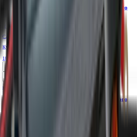
Ctek Зарядное устройство для автомобильного
аккумулятора MXS 3.8
Нет в наличии
Самовывоз:
Под заказ
Курьером:
Под заказ
18 450 ₽
Уточнить наличие
код:
013556
Ctek Зарядное устройство для автомобильного
аккумулятора MXS 5.0
Нет в наличии
Самовывоз:
Под заказ