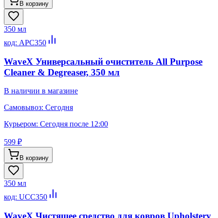
В корзину
350 мл
код:
APC350
WaveX Универсальный очиститель All Purpose
Cleaner & Degreaser, 350 мл
В наличии в магазине
Самовывоз:
Сегодня
Курьером:
Сегодня после 12:00
599 ₽
В корзину
350 мл
код:
UCC350
WaveX Чистящее средство для ковров Upholstery