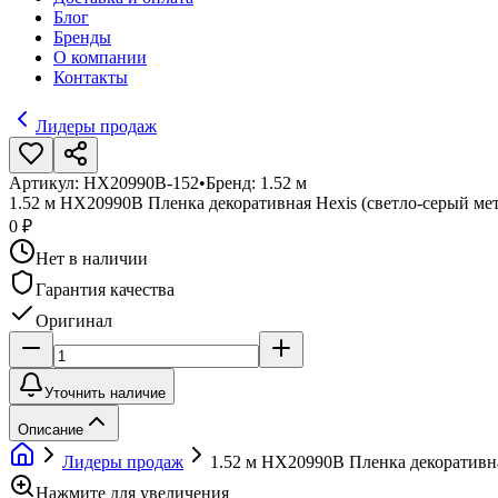
Блог
Бренды
О компании
Контакты
Лидеры продаж
Артикул:
HX20990B-152
•
Бренд:
1.52 м
1.52 м HX20990B Пленка декоративная Hexis (светло-серый ме
0 ₽
Нет в наличии
Гарантия качества
Оригинал
Уточнить наличие
Описание
Лидеры продаж
1.52 м HX20990B Пленка декоративна
Нажмите для увеличения