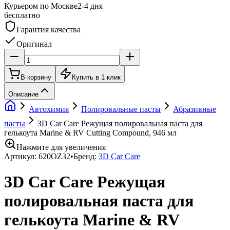
Курьером по Москве
2-4 дня
бесплатно
Гарантия качества
Оригинал
В корзину
Купить в 1 клик
Описание
Автохимия
Полировальные пасты
Абразивные
пасты
3D Car Care Режущая полировальная паста для
гелькоута Marine & RV Cutting Compound, 946 мл
Нажмите для увеличения
Артикул:
620OZ32
•
Бренд:
3D Car Care
3D Car Care Режущая
полировальная паста для
гелькоута Marine & RV