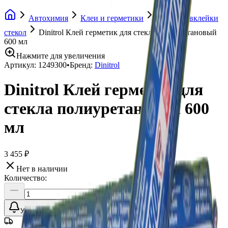
Автохимия
Клеи и герметики
Клеи для вклейки
стекол
Dinitrol Клей герметик для стекла полиуретановый
600 мл
Нажмите для увеличения
Артикул:
1249300
•
Бренд:
Dinitrol
Dinitrol Клей герметик для
стекла полиуретановый 600
мл
3 455 ₽
Нет в наличии
Количество:
Уточнить наличие