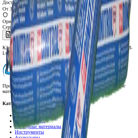
Доставка СДЭК
От 350₽ по России
Оригинал 100%
Сертифицированный товар
Описание
Клей герметик для стекла полиуретановый 600 мл, 9100 HM-
LC, Dinitrol
Профессиональная автохимия, оборудование и расходные
материалы для детейлинга.
Каталог
Автохимия
Оборудование
Расходные материалы
Инструменты
Аксессуары