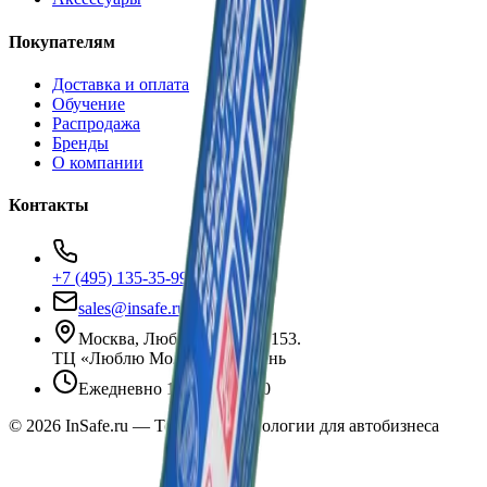
Покупателям
Доставка и оплата
Обучение
Распродажа
Бренды
О компании
Контакты
+7 (495) 135-35-99
sales@insafe.ru
Москва, Люблинская ул., 153.
ТЦ «Люблю Молл», -1 уровень
Ежедневно 10:00 — 19:00
©
2026
InSafe.ru — Товары и технологии для автобизнеса