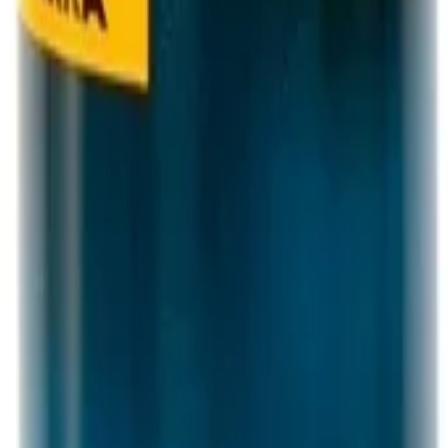
510111 1л
ивности)
иалы для детейлинга.