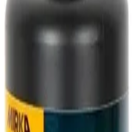
сты
Абразивные пасты Mirka Polarshine 45 Polishing Compound
shine 45 Polishing Compound 7