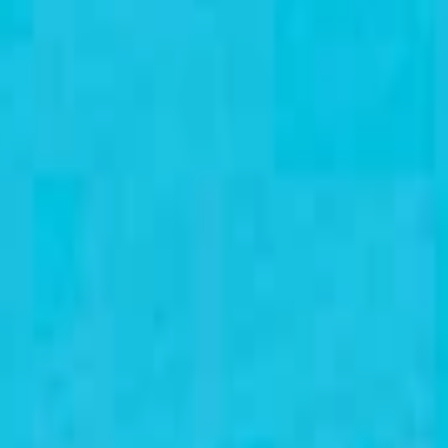
 для полировки стекол
Круг для шлифовки стекла 3М Trizact
 Trizact 268ХА 88928 А10 голу