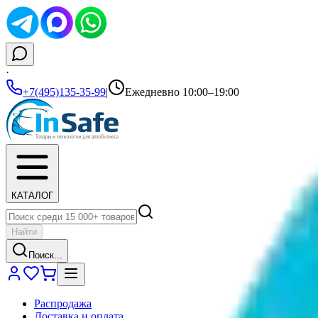
·
+7(495)135-35-99
|
Ежедневно 10:00–19:00
КАТАЛОГ
Найти
Поиск...
Распродажа
Доставка и оплата