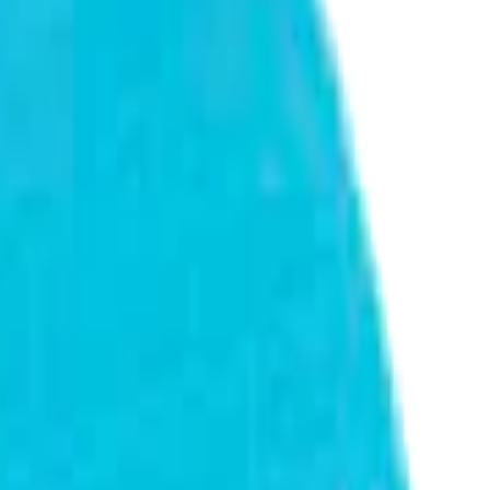
 268ХА 88928 А10 голубой 125 мм
бой 125 мм