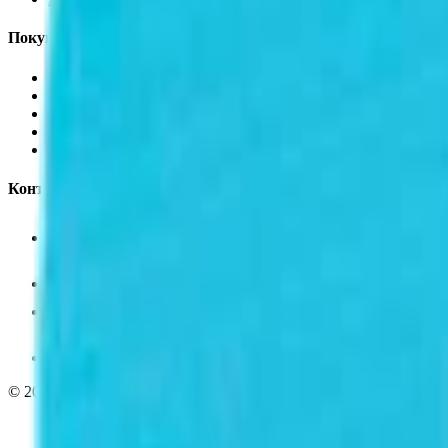
Покупателям
Доставка и оплата
Обучение
Распродажа
Бренды
О компании
Контакты
+7 (495) 135-35-99
sales@insafe.ru
Москва, Люблинская ул., 153.
ТЦ «Люблю Молл», -1 уровень
Ежедневно 10:00 — 19:00
©
2026
InSafe.ru — Товары и технологии для автобизнеса