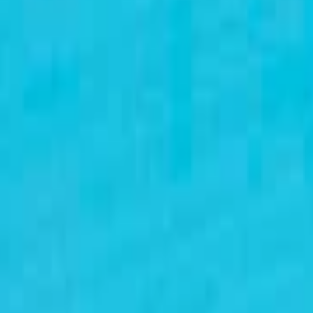
й 125 мм
иалы для детейлинга.