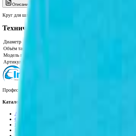
Описание
Характеристики
Круг для шлифовки стекла 3М Trizact 268ХА 88928 А10 голубо
Технические характеристики
Диаметр
125
Объём тары, фасовка
абразивный А10 голубой 125 мм
Модель производителя
Trizact 268ХА
Артикул производителя
88928
Профессиональная автохимия, оборудование и расходные матер
Каталог
Автохимия
Оборудование
Расходные материалы
Инструменты
Аксессуары