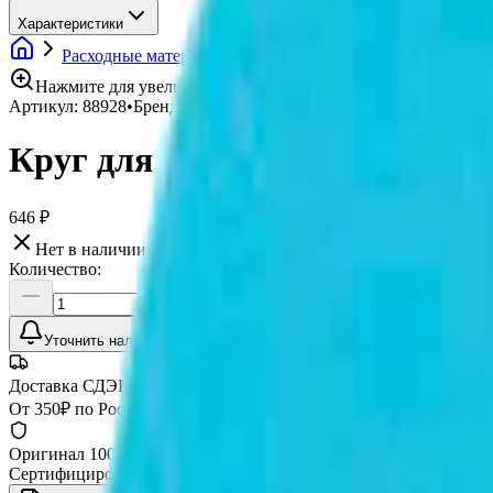
Характеристики
Расходные материалы
Полировальные круги
Круги
Нажмите для увеличения
Артикул:
88928
•
Бренд:
3М
Круг для шлифовки стекла 3М
646 ₽
Нет в наличии
Количество:
Уточнить наличие
Доставка СДЭК
От 350₽ по России
Оригинал 100%
Сертифицированный товар