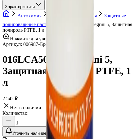
Характеристики
Автохимия
Воски для автомобиля
Защитные
полировальные пасты
016LCA50012 Allegrini 5, Защитная
полироль PTFE, 1 л
Нажмите для увеличения
Артикул:
006987
•
Бренд:
016LCA50012
016LCA50012 Allegrini 5,
Защитная полироль PTFE, 1
л
2 542 ₽
Нет в наличии
Количество:
Уточнить наличие