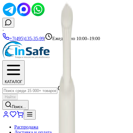
·
+7(495)135-35-99
|
Ежедневно 10:00–19:00
КАТАЛОГ
Найти
Поиск...
Распродажа
Доставка и оплата