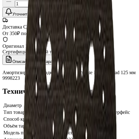
Уточнить наличие
Доставка СДЭК
От 350₽ по России
Оригинал 100%
Сертифицированный товар
Описание
Характеристики
Амортизирующая подкладка Koch Chemie Interface Pad 125 мм
9998223
Технические характеристики
Диаметр
125
Тип товара
Переходник, подложка, интерфейс
Способ крепления
Липучка
Объём тары, фасовка
125мм
Модель производителя
Interface Pad