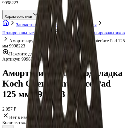
9998223
Характеристики
Запчасти и аксессуары для оборудования
Полировальные машинки
Держатели для полировальников
Амортизирующая подкладка Koch Chemie Interface Pad 125
мм 9998223
Нажмите для увеличения
Артикул:
9998223
•
Бренд:
Koch Chemie
Амортизирующая подкладка
Koch Chemie Interface Pad
125 мм 9998223
2 057 ₽
Нет в наличии
Количество: