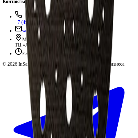
Контакты
+7 (495) 135-35-99
sales@insafe.ru
Москва, Люблинская ул., 153.
ТЦ «Люблю Молл», -1 уровень
Ежедневно 10:00 — 19:00
©
2026
InSafe.ru — Товары и технологии для автобизнеса