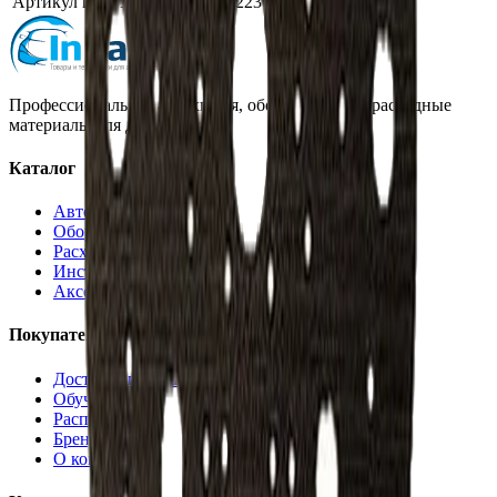
Артикул производителя
9998223
Профессиональная автохимия, оборудование и расходные
материалы для детейлинга.
Каталог
Автохимия
Оборудование
Расходные материалы
Инструменты
Аксессуары
Покупателям
Доставка и оплата
Обучение
Распродажа
Бренды
О компании