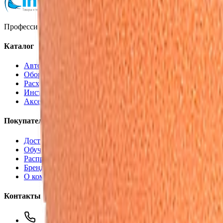
Профессиональная автохимия, оборудование и расходные матер
Каталог
Автохимия
Оборудование
Расходные материалы
Инструменты
Аксессуары
Покупателям
Доставка и оплата
Обучение
Распродажа
Бренды
О компании
Контакты