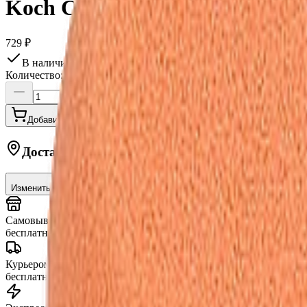
Koch Chemie Антиголограммн
729 ₽
В наличии в шоу-руме
Количество:
Добавить в корзину
Купить в 1 клик
Доставка в
Москву
Изменить
Самовывоз (шоу-рум)
сегодня
бесплатно
Курьером по Москве
от 3 часов
бесплатно