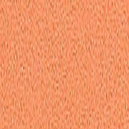
полировка полировочный полировальный
лоновые полировальные круги
Koch Chemie Антиголограммн