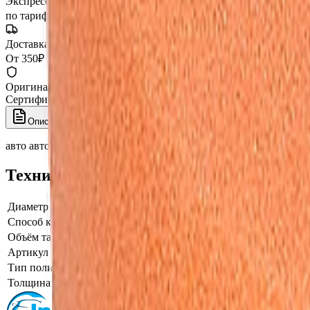
Экспресс-доставка
от 2 часов
по тарифу, беспл. от 15 000 ₽
Доставка СДЭК
От 350₽ по России
Оригинал 100%
Сертифицированный товар
Описание
Характеристики
авто автомобиля купить заказать интернет магазин кох unna 
Технические характеристики
Диаметр
80
Способ крепления
Липучка
Объём тары, фасовка
антиголограммный 80x30 мм
Артикул производителя
016006
Тип полировального круга
поролоновый круг средней жест
Толщина поролонового круга
30