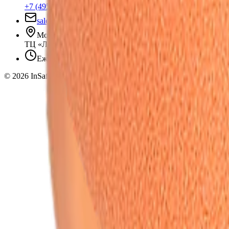
+7 (495) 135-35-99
sales@insafe.ru
Москва, Люблинская ул., 153.
ТЦ «Люблю Молл», -1 уровень
Ежедневно 10:00 — 19:00
©
2026
InSafe.ru — Товары и технологии для автобизнеса