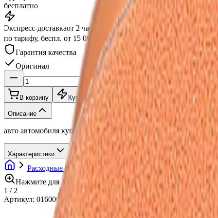
бесплатно
Экспресс-доставка
от 2 часов
по тарифу, беспл. от 15 000 ₽
Гарантия качества
Оригинал
В корзину
Купить в 1 клик
Описание
авто автомобиля купить заказать интернет магазин кох unna 
Характеристики
Расходные материалы
Полировальные круги
Поро
Нажмите для увеличения
1
/
2
Артикул:
016006
•
Бренд:
Koch Chemie