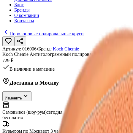
Блог
Бренды
О компании
Контакты
Поролоновые полировальные круги
Артикул:
016006
•
Бренд:
Koch Chemie
Koch Chemie Антиголограммный полировальный круг 80x30 м
729 ₽
В наличии в магазине
Доставка в
Москву
Изменить
Самовывоз (шоу-рум)
сегодня
бесплатно
Курьером по Москве
от 3 часов