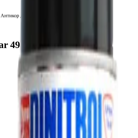
Антикор для днища Dinitrol Car 4941 черный 0,5 л
ar 4941 черный 0,5 л