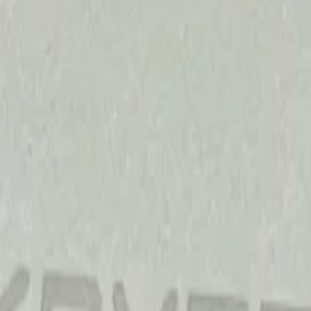
100x50x25мм с салфеткой
ементы автомобиля.
иалы для детейлинга.