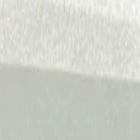
ащитных составов
Krytex Аппликатор для нанесения, 5x5x3 -
ния, 5x5x3 - трехслойный апп
1 шт