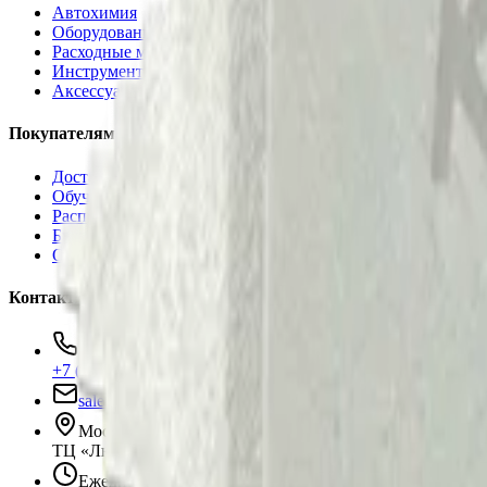
Автохимия
Оборудование
Расходные материалы
Инструменты
Аксессуары
Покупателям
Доставка и оплата
Обучение
Распродажа
Бренды
О компании
Контакты
+7 (495) 135-35-99
sales@insafe.ru
Москва, Люблинская ул., 153.
ТЦ «Люблю Молл», -1 уровень
Ежедневно 10:00 — 19:00