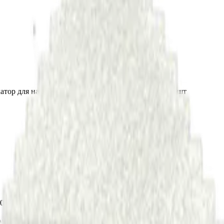
катор для нанесения покрытия типа «антидождь», 1 шт
100x50x25мм с салфеткой
ементы автомобиля.