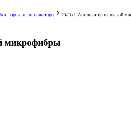
бки, варежки, аппликаторы
Hi-Tech Аппликатор из мягкой м
ой микрофибры