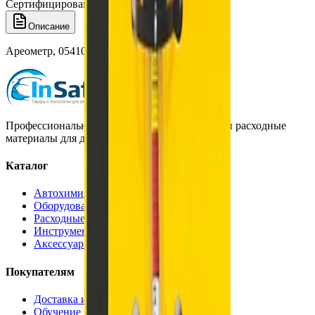
Сертифицированный товар
Описание
Ареометр, 054103, GYS
Профессиональная автохимия, оборудование и расходные
материалы для детейлинга.
Каталог
Автохимия
Оборудование
Расходные материалы
Инструменты
Аксессуары
Покупателям
Доставка и оплата
Обучение