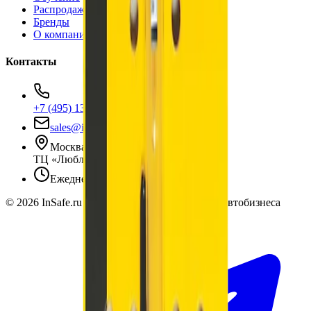
Распродажа
Бренды
О компании
Контакты
+7 (495) 135-35-99
sales@insafe.ru
Москва, Люблинская ул., 153.
ТЦ «Люблю Молл», -1 уровень
Ежедневно 10:00 — 19:00
©
2026
InSafe.ru — Товары и технологии для автобизнеса