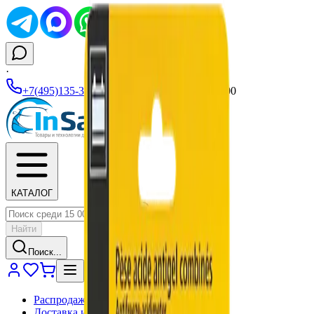
·
+7(495)135-35-99
|
Ежедневно 10:00–19:00
КАТАЛОГ
Найти
Поиск...
Распродажа
Доставка и оплата