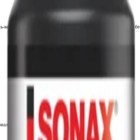
-концентрат пена мойка концентрированный бесконтактный бе
иалы для детейлинга.