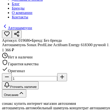
Блог
Бренды
О компании
Контакты
Автошампуни
Артикул:
019686
•
Бренд:
Без бренда
Автошампунь Sonax ProfiLine Actifoam Energy 618300 ручной 1 
1 366 ₽
Нет в наличии
Гарантия качества
Оригинал
Уточнить наличие
Описание
сонакс купить интернет магазин автохимия
автошампунь автомобильный шампунь концентрат автошампунь