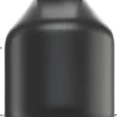
л
-концентрат пена мойка концентрированный бесконтактный бе