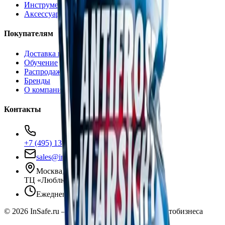
Инструменты
Аксессуары
Покупателям
Доставка и оплата
Обучение
Распродажа
Бренды
О компании
Контакты
+7 (495) 135-35-99
sales@insafe.ru
Москва, Люблинская ул., 153.
ТЦ «Люблю Молл», -1 уровень
Ежедневно 10:00 — 19:00
©
2026
InSafe.ru — Товары и технологии для автобизнеса