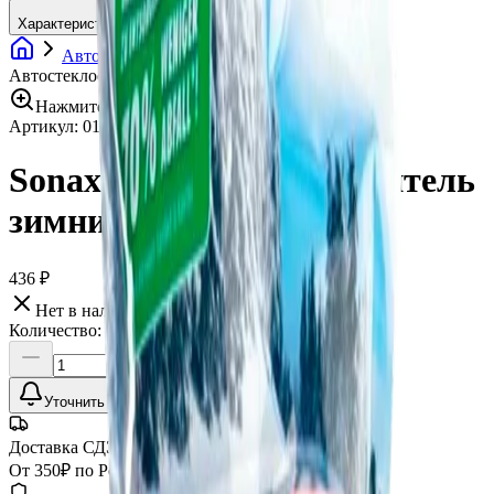
Характеристики
Автохимия
Очистители стекол
Sonax
Автостеклоочиститель зимний Xtreme -20°, 3 л
Нажмите для увеличения
Артикул:
016938
•
Бренд:
Sonax
Sonax Автостеклоочиститель
зимний Xtreme -20°, 3 л
436 ₽
Нет в наличии
Количество:
Уточнить наличие
Доставка СДЭК
От 350₽ по России