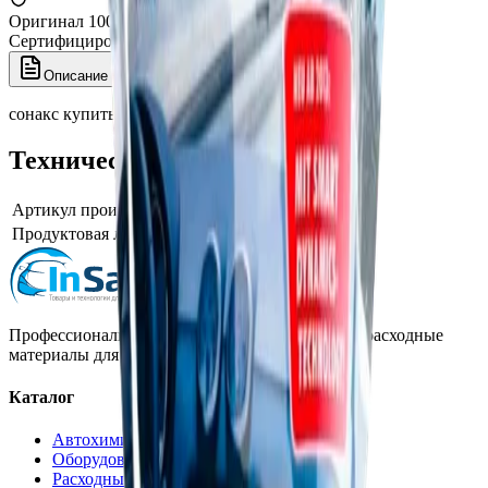
Оригинал 100%
Сертифицированный товар
Описание
Характеристики
сонакс купить интернет магазин
Технические характеристики
Артикул производителя
232441
Продуктовая линейка / серия
Sonax Xtreme
Профессиональная автохимия, оборудование и расходные
материалы для детейлинга.
Каталог
Автохимия
Оборудование
Расходные материалы