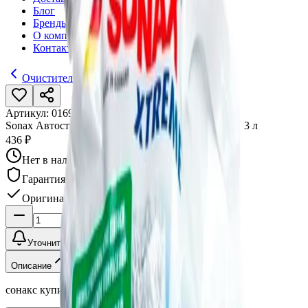
Блог
Бренды
О компании
Контакты
Очистители стекол
Артикул:
016938
•
Бренд:
Sonax
Sonax Автостеклоочиститель зимний Xtreme -20°, 3 л
436 ₽
Нет в наличии
Гарантия качества
Оригинал
Уточнить наличие
Описание
сонакс купить интернет магазин