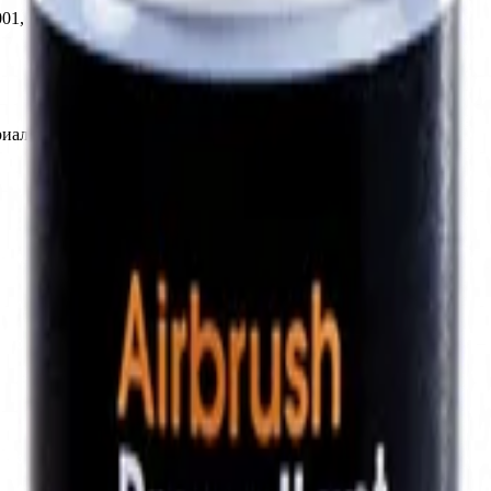
001, LeTech
иалы для детейлинга.