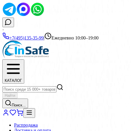
·
+7(495)135-35-99
|
Ежедневно 10:00–19:00
КАТАЛОГ
Найти
Поиск...
Распродажа
Доставка и оплата