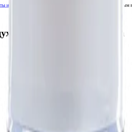
ы и аксессуары для ремонта кожи
LeTech Баллон со сжатым в
ухом Airbrush Propellant Can