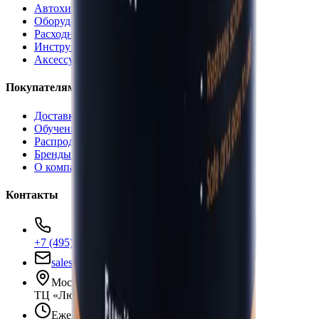
Автохимия
Оборудование
Расходные материалы
Инструменты
Аксессуары
Покупателям
Доставка и оплата
Обучение
Распродажа
Бренды
О компании
Контакты
+7 (495) 135-35-99
sales@insafe.ru
Москва, Люблинская ул., 153.
ТЦ «Люблю Молл», -1 уровень
Ежедневно 10:00 — 19:00