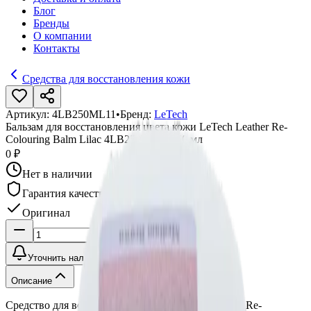
Блог
Бренды
О компании
Контакты
Средства для восстановления кожи
Артикул:
4LB250ML11
•
Бренд:
LeTech
Бальзам для восстановления цвета кожи LeTech Leather Re-
Colouring Balm Lilac 4LB250ML11 250 мл
0 ₽
Нет в наличии
Гарантия качества
Оригинал
Уточнить наличие
Описание
Средство для восстановления цвета кожи (Leather Re-