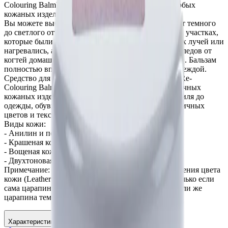
Colouring Balm) обновляет цвет и внешний вид любых
кожаных изделий.
Вы можете выбрать бальзам 21 различного цвета от темного
до светлого оттенка. Средство отлично работает на участках,
которые были подвержены воздействию солнечных лучей или
нагревались, а также подходит для закрашивания следов от
когтей домашних животных и выцветших участков. Бальзам
полностью впитывается в кожу и не вытирается одеждой.
Средство для восстановления цвета кожи (Leather Re-
Colouring Balm) может быть использовано на различных
кожаных изделиях: от мебели и интерьера автомобиля до
одежды, обуви и сумок. Оно работает на коже различных
цветов и текстуры.
Виды кожи:
- Анилин и полуанилин
- Крашеная кожа
- Вощеная кожа и пулап
- Двухтоновая кожа в стиле «антик»
Примечание: для царапин средство для восстановления цвета
кожи (Leather Re-Colouring Balm) будет работать только если
сама царапина светлее, чем верхний слой кожи. Если же
царапина темнее, то нужно использовать набор д
Характеристики