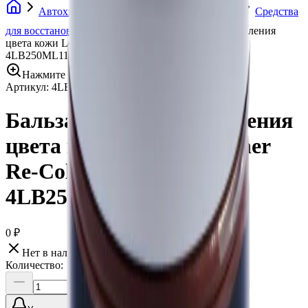
Автохимия
Средства для ремонта кожи
Средства
для восстановления кожи
Бальзам для восстановления
цвета кожи LeTech Leather Re-Colouring Balm Lilac
4LB250ML11 250 мл
Нажмите для увеличения
Артикул:
4LB250ML11
•
Бренд:
LeTech
Бальзам для восстановления
цвета кожи LeTech Leather
Re-Colouring Balm Lilac
4LB250ML11 250 мл
0 ₽
Нет в наличии
Количество: