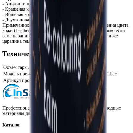
- Анилин и полуанилин
- Крашеная кожа
- Вощеная кожа и пулап
- Двухтоновая кожа в стиле «антик»
Примечание: для царапин средство для восстановления цвета
кожи (Leather Re-Colouring Balm) будет работать только если
сама царапина светлее, чем верхний слой кожи. Если же
царапина темнее, то нужно использовать набор д
Технические характеристики
Объём тары, фасовка
250 мл
Модель производителя
Leather Re-Colouring Balm Lilac
Артикул производителя
4LB250ML11
Профессиональная автохимия, оборудование и расходные
материалы для детейлинга.
Каталог