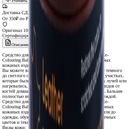
Уточнить наличие
Доставка СДЭК
От 350₽ по России
Оригинал 100%
Сертифицированный товар
Описание
Характеристики
Средство для восстановления цвета кожи (Leather Re-
Colouring Balm) обновляет цвет и внешний вид любых
кожаных изделий.
Вы можете выбрать бальзам 21 различного цвета от темного
до светлого оттенка. Средство отлично работает на участках,
которые были подвержены воздействию солнечных лучей или
нагревались, а также подходит для закрашивания следов от
когтей домашних животных и выцветших участков. Бальзам
полностью впитывается в кожу и не вытирается одеждой.
Средство для восстановления цвета кожи (Leather Re-
Colouring Balm) может быть использовано на различных
кожаных изделиях: от мебели и интерьера автомобиля до
одежды, обуви и сумок. Оно работает на коже различных
цветов и текстуры.
Виды кожи: