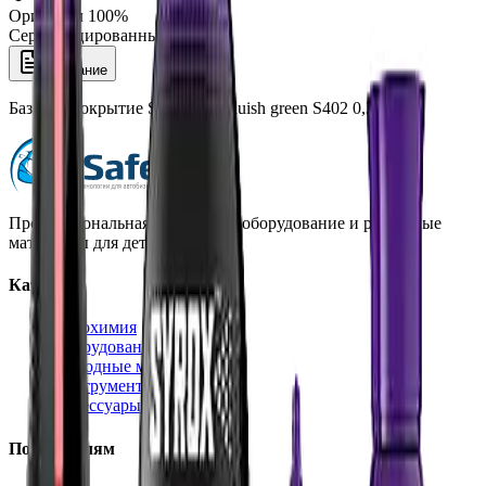
Оригинал 100%
Сертифицированный товар
Описание
Базовое покрытие Syrox Tint bluish green S402 0,35 л
Профессиональная автохимия, оборудование и расходные
материалы для детейлинга.
Каталог
Автохимия
Оборудование
Расходные материалы
Инструменты
Аксессуары
Покупателям