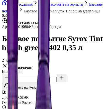
Автохимия
Лакокрасочные материалы
Базовые
покрытия
Базовое покрытие Syrox Tint bluish green S402
0,35 л
Нажмите для увеличения
Артикул:
019604
•
Бренд:
Без бренда
Базовое покрытие Syrox Tint
bluish green S402 0,35 л
2 420 ₽
Нет в наличии
Количество:
Уточнить наличие
Доставка СДЭК
От 350₽ по России