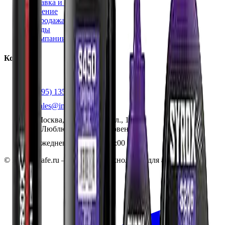
Доставка и оплата
Обучение
Распродажа
Бренды
О компании
Контакты
+7 (495) 135-35-99
sales@insafe.ru
Москва, Люблинская ул., 153.
ТЦ «Люблю Молл», -1 уровень
Ежедневно 10:00 — 19:00
©
2026
InSafe.ru — Товары и технологии для автобизнеса