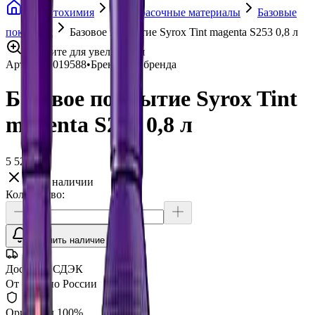
Автохимия
Лакокрасочные материалы
Базовые
покрытия
Базовое покрытие Syrox Tint magenta S253 0,8 л
Нажмите для увеличения
Артикул:
019588
•
Бренд:
Без бренда
Базовое покрытие Syrox Tint
magenta S253 0,8 л
5 525 ₽
Нет в наличии
Количество:
Уточнить наличие
Доставка СДЭК
От 350₽ по России
Оригинал 100%