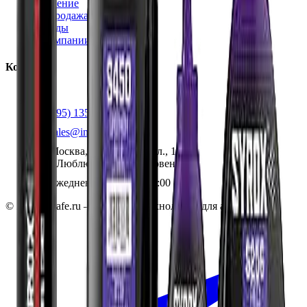
Обучение
Распродажа
Бренды
О компании
Контакты
+7 (495) 135-35-99
sales@insafe.ru
Москва, Люблинская ул., 153.
ТЦ «Люблю Молл», -1 уровень
Ежедневно 10:00 — 19:00
©
2026
InSafe.ru — Товары и технологии для автобизнеса