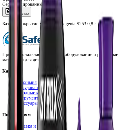
Сертифицированный товар
Описание
Базовое покрытие Syrox Tint magenta S253 0,8 л
Профессиональная автохимия, оборудование и расходные
материалы для детейлинга.
Каталог
Автохимия
Оборудование
Расходные материалы
Инструменты
Аксессуары
Покупателям
Доставка и оплата