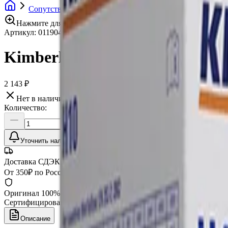
Сопутствующие товары
Спецодежда, средства инди
Нажмите для увеличения
Артикул:
011904
•
Бренд:
Kimberly Clark
Kimberly Clark Беруши однора
2 143 ₽
Нет в наличии
Количество:
Уточнить наличие
Доставка СДЭК
От 350₽ по России
Оригинал 100%
Сертифицированный товар
Описание