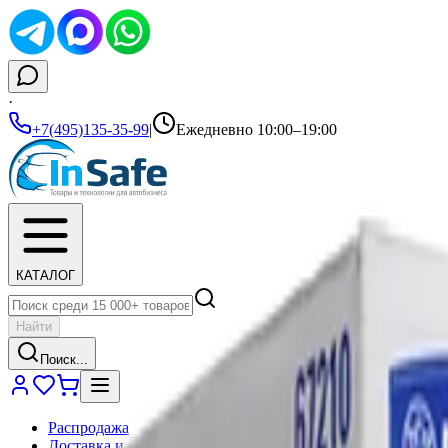
·
+7(495)135-35-99
|
Ежедневно 10:00–19:00
КАТАЛОГ
Найти
Поиск...
Распродажа
Доставка и оплата