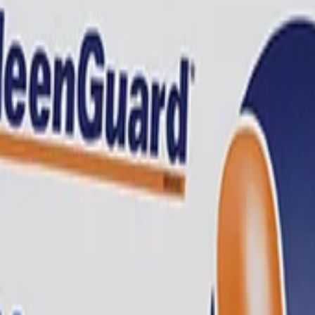
видуальной защиты
Беруши
Kimberly Clark Беруши одноразо
зовые Jackson Safety H10, 200