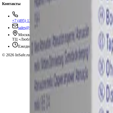
Контакты
+7 (495) 135-35-99
sales@insafe.ru
Москва, Люблинская ул., 153.
ТЦ «Люблю Молл», -1 уровень
Ежедневно 10:00 — 19:00
©
2026
InSafe.ru — Товары и технологии для автобизнеса