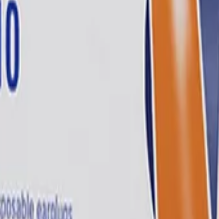
210, Kimberly Clark
иалы для детейлинга.