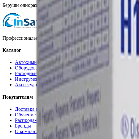
Беруши одноразовые Jackson Safety H10, 200 пар без шнурка, 67
Профессиональная автохимия, оборудование и расходные матер
Каталог
Автохимия
Оборудование
Расходные материалы
Инструменты
Аксессуары
Покупателям
Доставка и оплата
Обучение
Распродажа
Бренды
О компании