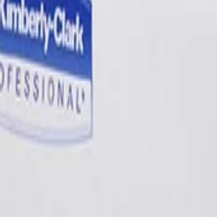
 без шнурка
210, Kimberly Clark