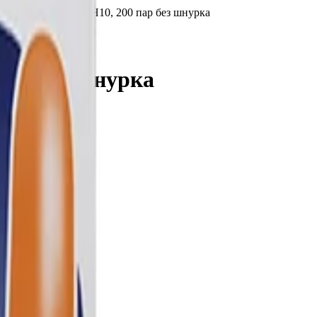
вые Jackson Safety H10, 200 пар без шнурка
 пар без шнурка