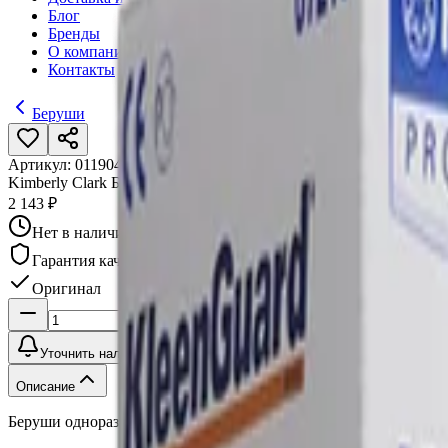
Блог
Бренды
О компании
Контакты
Беруши
Артикул:
011904
•
Бренд:
Kimberly Clark
Kimberly Clark Беруши одноразовые Jackson Safety H10, 200 пар
2 143 ₽
Нет в наличии
Гарантия качества
Оригинал
Уточнить наличие
Описание
Беруши одноразовые Jackson Safety H10, 200 пар без шнурка, 67