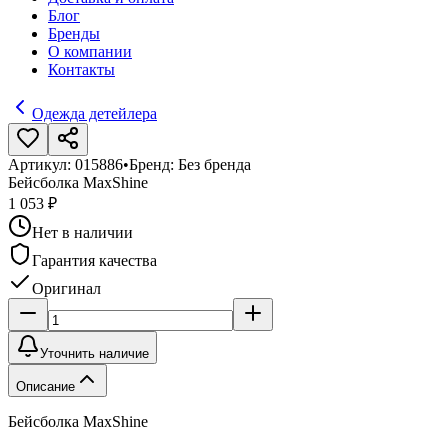
Блог
Бренды
О компании
Контакты
Одежда детейлера
Артикул:
015886
•
Бренд:
Без бренда
Бейсболка MaxShine
1 053 ₽
Нет в наличии
Гарантия качества
Оригинал
Уточнить наличие
Описание
Бейсболка MaxShine