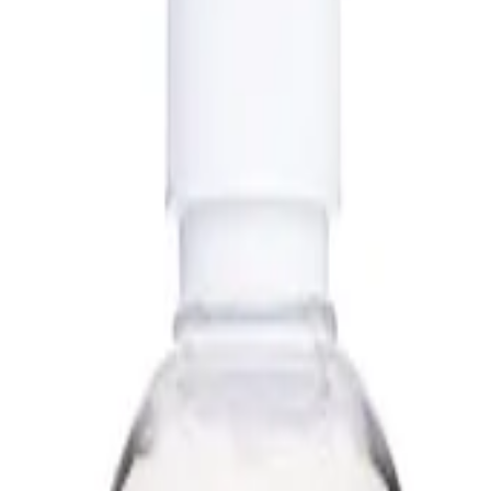
ые составы
Быстрый защитный состав TAC System Water Glas
 System Water Glass 500 мл