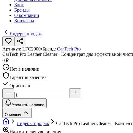
Блог
Бренды
О компании
Контакты
Лидеры продаж
Артикул:
LFC2000
•
Бренд:
CarTech Pro
CarTech Pro Leather Cleaner - Концентрат для эффективной чист
0 ₽
Нет в наличии
Гарантия качества
Оригинал
Уточнить наличие
Описание
Лидеры продаж
CarTech Pro Leather Cleaner - Концен
Нажмите для увеличения