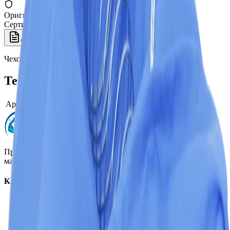
Оригинал 100%
Сертифицированный товар
Описание
Характеристики
Чехол для сушки передних сидений, CVK32, Bieffe
Технические характеристики
Артикул производителя
CVK32
Профессиональная автохимия, оборудование и расходные
материалы для детейлинга.
Каталог
Автохимия
Оборудование
Расходные материалы
Инструменты