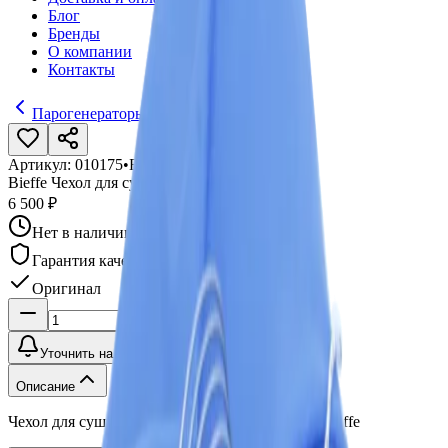
Блог
Бренды
О компании
Контакты
Парогенераторы
Артикул:
010175
•
Бренд:
Bieffe
Bieffe Чехол для сушки передних сидений
6 500 ₽
Нет в наличии
Гарантия качества
Оригинал
Уточнить наличие
Описание
Чехол для сушки передних сидений, CVK32, Bieffe