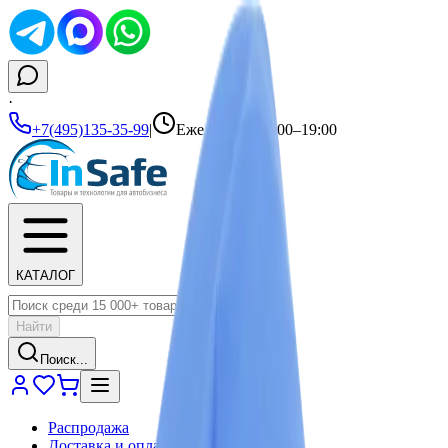
·
+7(495)135-35-99
|
Ежедневно 10:00–19:00
КАТАЛОГ
Найти
Поиск...
Распродажа
Доставка и оплата