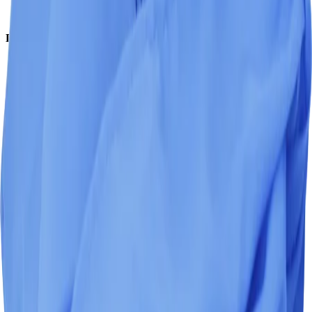
Аксессуары
Покупателям
Доставка и оплата
Обучение
Распродажа
Бренды
О компании
Контакты
+7 (495) 135-35-99
sales@insafe.ru
Москва, Люблинская ул., 153.
ТЦ «Люблю Молл», -1 уровень
Ежедневно 10:00 — 19:00
©
2026
InSafe.ru — Товары и технологии для автобизнеса