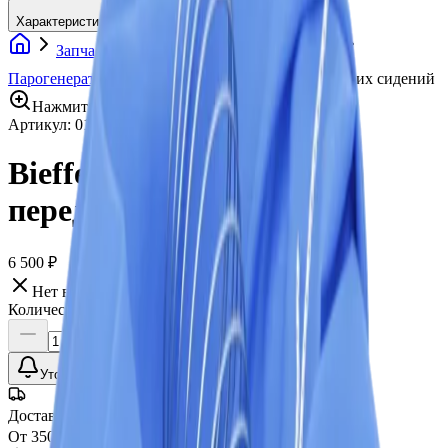
Характеристики
Запчасти и аксессуары для оборудования
Парогенераторы
Bieffe Чехол для сушки передних сидений
Нажмите для увеличения
Артикул:
010175
•
Бренд:
Bieffe
Bieffe Чехол для сушки
передних сидений
6 500 ₽
Нет в наличии
Количество:
Уточнить наличие
Доставка СДЭК
От 350₽ по России