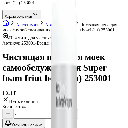
bowl (1л) 253001
Характеристики
Автохимия
Автошампуни
Чистящая пена для
моек самообслуживания Super foam friut bowl (1л) 253001
Нажмите для увеличения
Артикул:
253001
•
Бренд:
Koch Chemie
Чистящая пена для моек
самообслуживания Super
foam friut bowl (1л) 253001
1 311 ₽
Нет в наличии
Количество:
Уточнить наличие