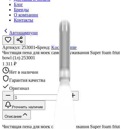
Блог
Бренды
О компании
Контакты
Автошампуни
Артикул:
253001
•
Бренд:
Koch Chemie
Чистящая пена для моек самообслуживания Super foam friut
bowl (1л) 253001
1 311 ₽
Нет в наличии
Гарантия качества
Оригинал
Уточнить наличие
Описание
Чистящая пена для моек самообслуживания Super foam friut