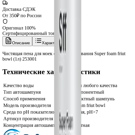
Доставка СДЭК
От 350₽ по России
Оригинал 100%
Сертифицированный товар
Описание
Характеристики
Чистящая пена для моек самообслуживания Super foam friut
bowl (1л) 253001
Технические характеристики
Качество воды
для воды любого качества
Тип автошампуня
однокомпонентный
Способ применения
бесконтактный шампунь
Модель производителя
Super foam friut bowl
Среда по pH показателю
Щелочная, pH>7
Артикул производителя
253001
Концентрация автошампуня
Стандартная