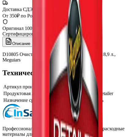
Доставка СДЭК
От 350₽ по России
Оригинал 100%
Сертифицированный товар
Описание
Характеристики
D10805 Очиститель двигателя Super Degreaser 18,9 л.,
Meguiars
Технические характеристики
Артикул производителя
D10805
Продуктовая линейка / серия
Meguiars Detailer
Назначение средства для двигателя
Очиститель
Профессиональная автохимия, оборудование и расходные
материалы для детейлинга.