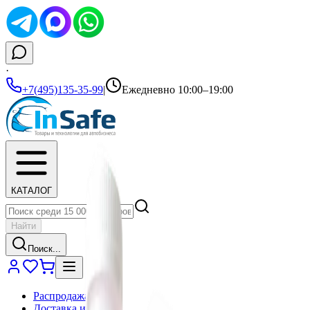
·
+7(495)135-35-99
|
Ежедневно 10:00–19:00
КАТАЛОГ
Найти
Поиск...
Распродажа
Доставка и оплата