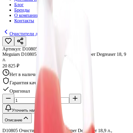
Блог
Бренды
О компании
Контакты
Очистители двигателя
Артикул:
D10805
•
Бренд:
Meguiars
Meguiars D10805 Очиститель двигателя Super Degreaser 18, 9
л.
20 825 ₽
Нет в наличии
Гарантия качества
Оригинал
Уточнить наличие
Описание
D10805 Очиститель двигателя Super Degreaser 18,9 л.,