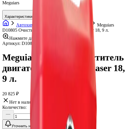
Meguiars
Характеристики
Автохимия
Очистители двигателя
Meguiars
D10805 Очиститель двигателя Super Degreaser 18, 9 л.
Нажмите для увеличения
Артикул:
D10805
•
Бренд:
Meguiars
Meguiars D10805 Очиститель
двигателя Super Degreaser 18,
9 л.
20 825 ₽
Нет в наличии
Количество:
Уточнить наличие