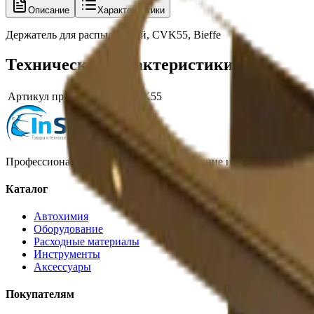
Описание
Характеристики
Держатель для распылителей, CVK55, Bieffe
Технические характеристики
Артикул производителя
CVK55
Профессиональная автохимия, оборудование и расходные матер
Каталог
Автохимия
Оборудование
Расходные материалы
Инструменты
Аксессуары
Покупателям