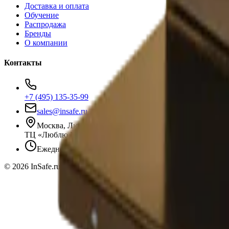
Доставка и оплата
Обучение
Распродажа
Бренды
О компании
Контакты
+7 (495) 135-35-99
sales@insafe.ru
Москва, Люблинская ул., 153.
ТЦ «Люблю Молл», -1 уровень
Ежедневно 10:00 — 19:00
©
2026
InSafe.ru — Товары и технологии для автобизнеса