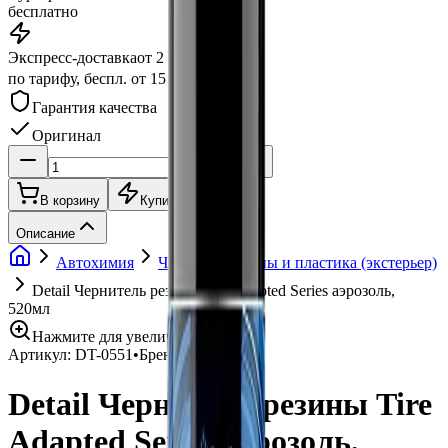
бесплатно
Экспресс-доставка
от 2 часов
по тарифу, беспл. от 15 000 ₽
Гарантия качества
Оригинал
В корзину
Купить в 1 клик
Описание
Автохимия
Чернение резины и пластика (экстерьер)
Detail Чернитель резины Tire Adapted Series аэрозоль,
520мл
Нажмите для увеличения
Артикул:
DT-0551
•
Бренд:
Detail
Detail Чернитель резины Tire
Adapted Series аэрозоль,