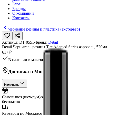
Блог
Бренды
О компании
Контакты
Чернение резины и пластика (экстерьер)
Артикул:
DT-0551
•
Бренд:
Detail
Detail Чернитель резины Tire Adapted Series аэрозоль, 520мл
617 ₽
В наличии в магазине
Доставка в
Москву
Изменить
Самовывоз (шоу-рум)
сегодня
бесплатно
Курьером по Москве
от 3 часов