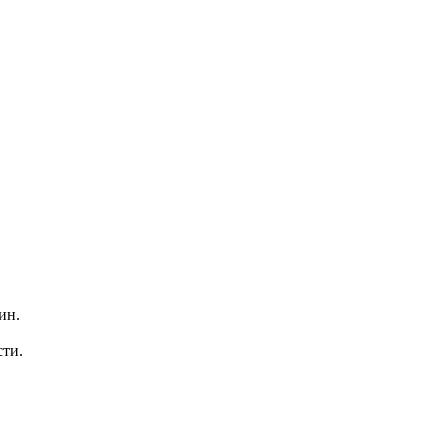
ин.
сти.