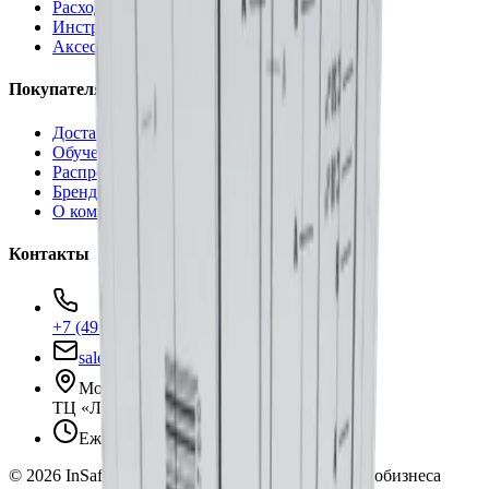
Расходные материалы
Инструменты
Аксессуары
Покупателям
Доставка и оплата
Обучение
Распродажа
Бренды
О компании
Контакты
+7 (495) 135-35-99
sales@insafe.ru
Москва, Люблинская ул., 153.
ТЦ «Люблю Молл», -1 уровень
Ежедневно 10:00 — 19:00
©
2026
InSafe.ru — Товары и технологии для автобизнеса