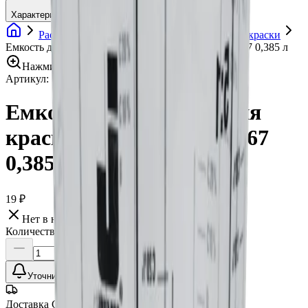
Характеристики
Расходные материалы
Аксессуары для покраски
Емкость для смешивания краски JETA PRO 5868067 0,385 л
Нажмите для увеличения
Артикул:
5868067
•
Бренд:
Jeta Pro
Емкость для смешивания
краски JETA PRO 5868067
0,385 л
19 ₽
Нет в наличии
Количество:
Уточнить наличие
Доставка СДЭК