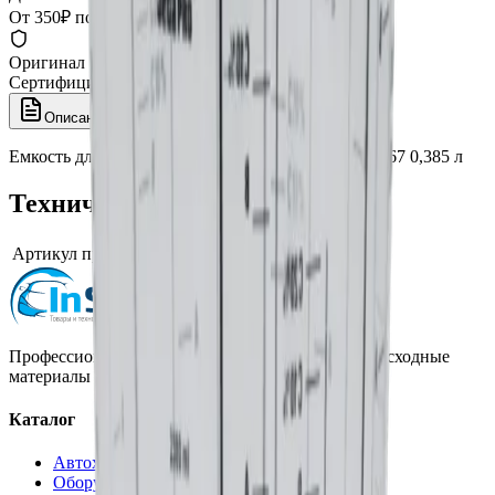
От 350₽ по России
Оригинал 100%
Сертифицированный товар
Описание
Характеристики
Емкость для смешивания краски JETA PRO 5868067 0,385 л
Технические характеристики
Артикул производителя
5868067
Профессиональная автохимия, оборудование и расходные
материалы для детейлинга.
Каталог
Автохимия
Оборудование