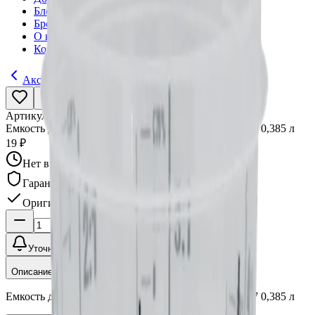
Блог
Бренды
О компании
Контакты
Аксессуары для покраски
Артикул:
5868067
•
Бренд:
Jeta Pro
Емкость для смешивания краски JETA PRO 5868067 0,385 л
19 ₽
Нет в наличии
Гарантия качества
Оригинал
Уточнить наличие
Описание
Емкость для смешивания краски JETA PRO 5868067 0,385 л