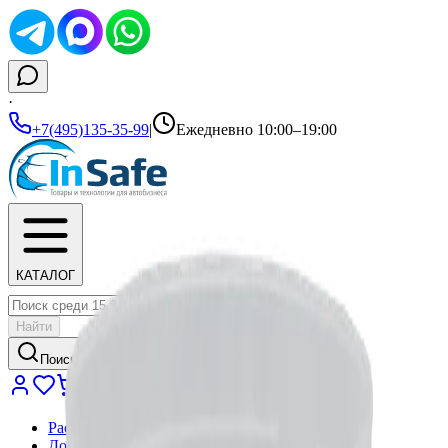
·
+7(495)135-35-99
|
Ежедневно 10:00–19:00
КАТАЛОГ
Найти
Поиск...
Распродажа
Доставка и оплата