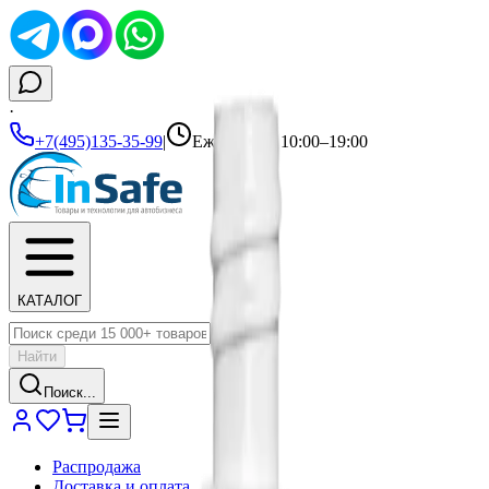
·
+7(495)135-35-99
|
Ежедневно 10:00–19:00
КАТАЛОГ
Найти
Поиск...
Распродажа
Доставка и оплата