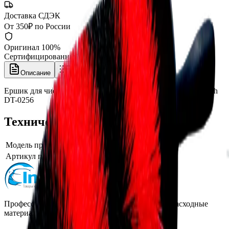
Доставка СДЭК
От 350₽ по России
Оригинал 100%
Сертифицированный товар
Описание
Характеристики
Ершик для чистки автомобильных дисков Detail Wheel Brush
DT-0256
Технические характеристики
Модель производителя
Wheel Brush
Артикул производителя
DT-0256
Профессиональная автохимия, оборудование и расходные
материалы для детейлинга.