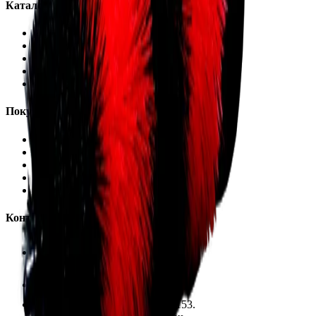
Каталог
Автохимия
Оборудование
Расходные материалы
Инструменты
Аксессуары
Покупателям
Доставка и оплата
Обучение
Распродажа
Бренды
О компании
Контакты
+7 (495) 135-35-99
sales@insafe.ru
Москва, Люблинская ул., 153.