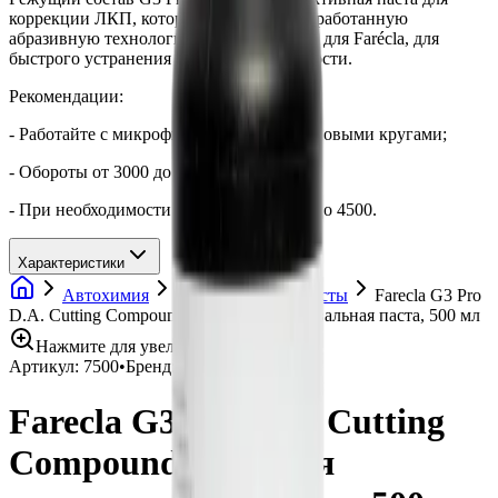
коррекции ЛКП, которая использует разработанную
абразивную технологию, эксклюзивную для Farécla, для
быстрого устранения дефектов поверхности.
Рекомендации:
- Работайте с микрофибровым и поролоновыми кругами;
- Обороты от 3000 до 3500 тыс.;
- При необходимости можно увеличить до 4500.
Характеристики
Автохимия
Полировальные пасты
Farecla G3 Pro
D.A. Cutting Compound режущая полировальная паста, 500 мл
Нажмите для увеличения
Артикул:
7500
•
Бренд:
Farecla
Farecla G3 Pro D.A. Cutting
Compound режущая