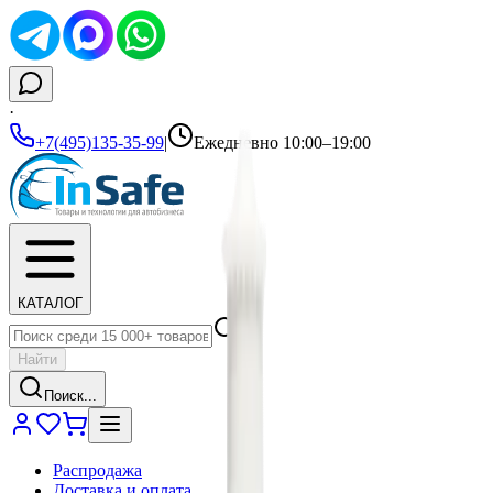
·
+7(495)135-35-99
|
Ежедневно 10:00–19:00
КАТАЛОГ
Найти
Поиск...
Распродажа
Доставка и оплата