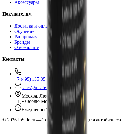
Аксессуары
Покупателям
Доставка и оплата
Обучение
Распродажа
Бренды
О компании
Контакты
+7 (495) 135-35-99
sales@insafe.ru
Москва, Люблинская ул., 153.
ТЦ «Люблю Молл», -1 уровень
Ежедневно 10:00 — 19:00
©
2026
InSafe.ru — Товары и технологии для автобизнеса