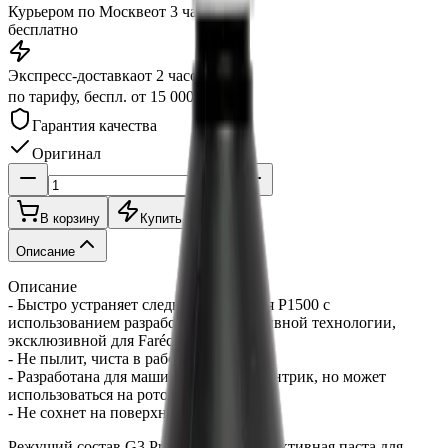
Курьером по Москве
от 3 часов
бесплатно
Экспресс-доставка
от 2 часов
по тарифу, беспл. от 15 000 ₽
Гарантия качества
Оригинал
В корзину
Купить в 1 клик
Описание
Описание
- Быстро устраняет следы шлифования P1500 с
использованием разработанной абразивной технологии,
эксклюзивной для Farécla.
- Не пылит, чиста в работе
- Разработана для машинки типа эксцентрик, но может
использоваться на роторе
- Не сохнет на поверхности
Режущий состав G3 Pro D.A. - это эффективная паста для