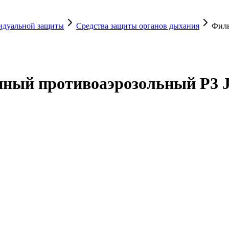
видуальной защиты
Средства защиты органов дыхания
Филь
ый противоаэрозольный P3 Jet