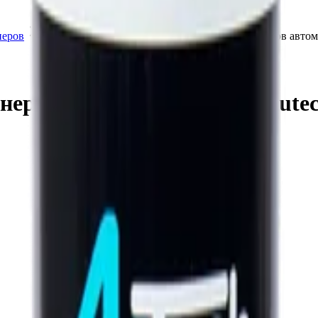
неров
Фреон 134
Фреон для заправки кондиционеров автом
неров автомобиля R134А Autec