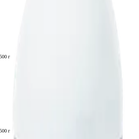
500 г
500 г