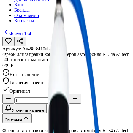
Блог
Бренды
О компании
Контакты
Фреон 134
Артикул:
Au-883/410
•
Бренд:
<>
Фреон для заправки кондиционеров автомобиля R134a Autech
500 г шланг с манометром
999 ₽
Нет в наличии
Гарантия качества
Оригинал
Уточнить наличие
Описание
Фреон для заправки кондиционеров автомобиля R134a Autech