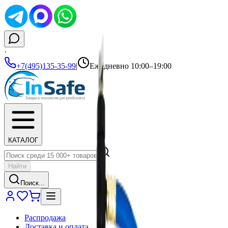
·
+7(495)135-35-99
|
Ежедневно 10:00–19:00
КАТАЛОГ
Найти
Поиск...
Распродажа
Доставка и оплата