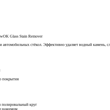
ewOK Glass Stain Remover
и автомобильных стёкол. Эффективно удаляет водный камень, с
й
о покрытия
и полировальный круг
м нажимом