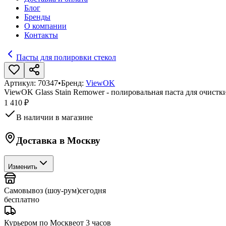
Блог
Бренды
О компании
Контакты
Пасты для полировки стекол
Артикул:
70347
•
Бренд:
ViewOK
ViewOK Glass Stain Remower - полировальная паста для очистк
1 410 ₽
В наличии в магазине
Доставка в
Москву
Изменить
Самовывоз (шоу-рум)
сегодня
бесплатно
Курьером по Москве
от 3 часов