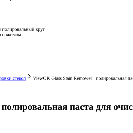
и полировальный круг
м нажимом
ровки стекол
ViewOK Glass Stain Remower - полировальная па
- полировальная паста для очи