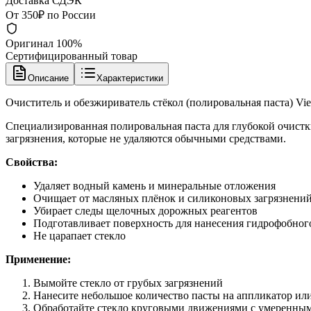
Доставка СДЭК
От 350₽ по России
Оригинал 100%
Сертифицированный товар
Описание
Характеристики
Очиститель и обезжириватель стёкол (полировальная паста) Vi
Специализированная полировальная паста для глубокой очистк
загрязнения, которые не удаляются обычными средствами.
Свойства:
Удаляет водный камень и минеральные отложения
Очищает от масляных плёнок и силиконовых загрязнени
Убирает следы щелочных дорожных реагентов
Подготавливает поверхность для нанесения гидрофобног
Не царапает стекло
Применение:
Вымойте стекло от грубых загрязнений
Нанесите небольшое количество пасты на аппликатор ил
Обработайте стекло круговыми движениями с умеренны