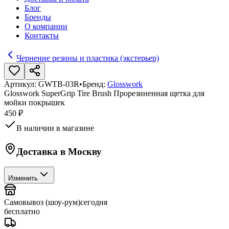
Блог
Бренды
О компании
Контакты
Чернение резины и пластика (экстерьер)
Артикул:
GWТВ-03R
•
Бренд:
Glosswork
Glosswork SuperGrip Tire Brush Прорезиненная щетка для
мойки покрышек
450 ₽
В наличии в магазине
Доставка в
Москву
Изменить
Самовывоз (шоу-рум)
сегодня
бесплатно