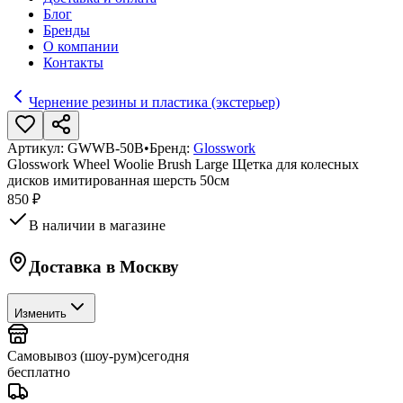
Блог
Бренды
О компании
Контакты
Чернение резины и пластика (экстерьер)
Артикул:
GWWB-50B
•
Бренд:
Glosswork
Glosswork Wheel Woolie Brush Large Щетка для колесных
дисков имитированная шерсть 50см
850 ₽
В наличии в магазине
Доставка в
Москву
Изменить
Самовывоз (шоу-рум)
сегодня
бесплатно