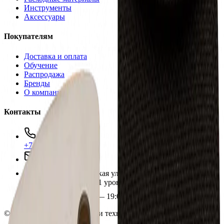
Инструменты
Аксессуары
Покупателям
Доставка и оплата
Обучение
Распродажа
Бренды
О компании
Контакты
+7 (495) 135-35-99
sales@insafe.ru
Москва, Люблинская ул., 153.
ТЦ «Люблю Молл», -1 уровень
Ежедневно 10:00 — 19:00
©
2026
InSafe.ru — Товары и технологии для автобизнеса