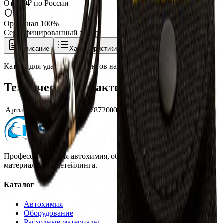
От 350₽ по России
Оригинал 100%
Сертифицированный товар
Описание
Характеристики
Каттер для удаления дефектов на лаке 7872000111, Mirka
Технические характеристики
Артикул производителя
7872000111
Профессиональная автохимия, оборудование и расходные
материалы для детейлинга.
Каталог
Автохимия
Оборудование
Расходные материалы