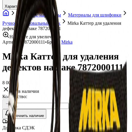
Характеристики
Расходные материалы
Материалы для шлифовки
Ручной шлифовальный блок
Mirka Каттер для удаления
дефектов на лаке 7872000111
Нажмите для увеличения
Артикул:
7872000111
•
Бренд:
Mirka
Mirka Каттер для удаления
дефектов на лаке 7872000111
8 000 ₽
Нет в наличии
Количество:
Уточнить наличие
Доставка СДЭК