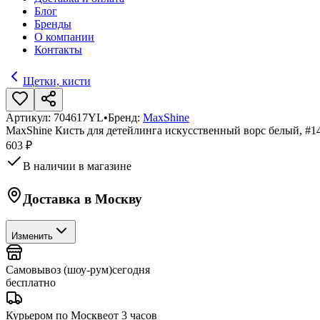
Блог
Бренды
О компании
Контакты
Щетки, кисти
Артикул:
704617YL
•
Бренд:
MaxShine
MaxShine Кисть для детейлинга искусственный ворс белый, #1
603 ₽
В наличии в магазине
Доставка в
Москву
Изменить
Самовывоз (шоу-рум)
сегодня
бесплатно
Курьером по Москве
от 3 часов