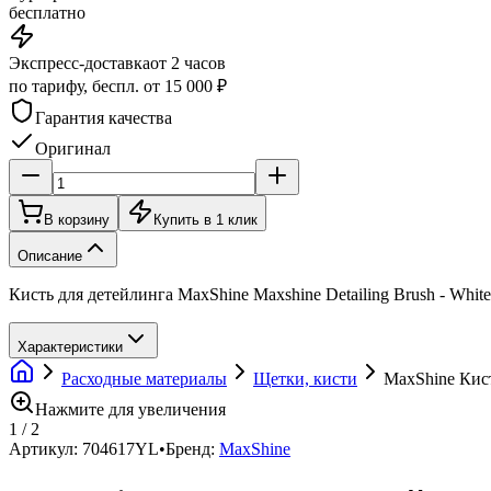
бесплатно
Экспресс-доставка
от 2 часов
по тарифу, беспл. от 15 000 ₽
Гарантия качества
Оригинал
В корзину
Купить в 1 клик
Описание
Кисть для детейлинга MaxShine Maxshine Detailing Brush - Whit
Характеристики
Расходные материалы
Щетки, кисти
MaxShine Кист
Нажмите для увеличения
1
/
2
Артикул:
704617YL
•
Бренд:
MaxShine