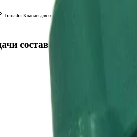
Tornador Клапан для откр. подачи состава для Tornador
дачи состава для Tornador