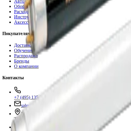
Автохимия
Оборудование
Расходные материалы
Инструменты
Аксессуары
Покупателям
Доставка и оплата
Обучение
Распродажа
Бренды
О компании
Контакты
+7 (495) 135-35-99
sales@insafe.ru
Москва, Люблинская ул., 153.
ТЦ «Люблю Молл», -1 уровень
Ежедневно 10:00 — 19:00