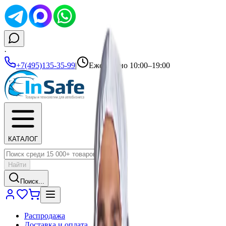
·
+7(495)135-35-99
|
Ежедневно 10:00–19:00
КАТАЛОГ
Найти
Поиск...
Распродажа
Доставка и оплата