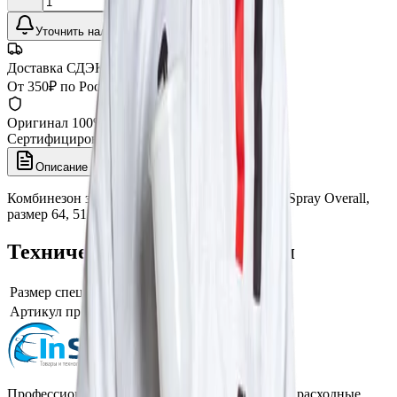
Уточнить наличие
Доставка СДЭК
От 350₽ по России
Оригинал 100%
Сертифицированный товар
Описание
Характеристики
Комбинезон защитный сверхпрочный Carbon Spray Overall,
размер 64, 511764, Colad
Технические характеристики
Размер спецодежды
XXXL
Артикул производителя
511764
Профессиональная автохимия, оборудование и расходные