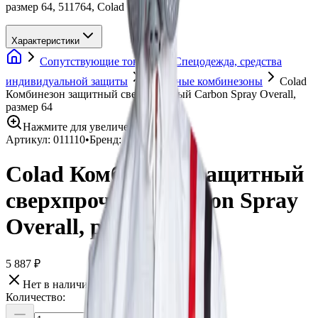
размер 64, 511764, Colad
Характеристики
Сопутствующие товары
Спецодежда, средства
индивидуальной защиты
Защитные комбинезоны
Colad
Комбинезон защитный сверхпрочный Carbon Spray Overall,
размер 64
Нажмите для увеличения
Артикул:
011110
•
Бренд:
Colad
Colad Комбинезон защитный
сверхпрочный Carbon Spray
Overall, размер 64
5 887 ₽
Нет в наличии
Количество: