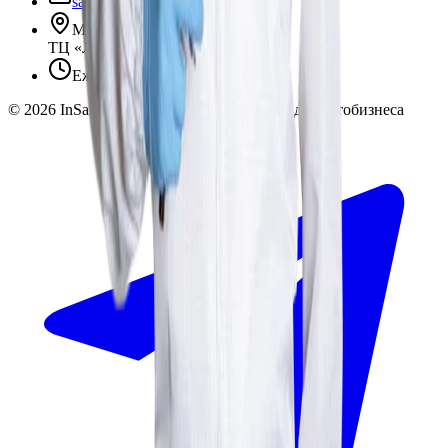
sales@insafe.ru
Москва, Люблинская ул., 153.
ТЦ «Люблю Молл», -1 уровень
Ежедневно 10:00 — 19:00
©
2026
InSafe.ru — Товары и технологии для автобизнеса