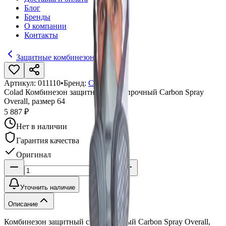
Блог
Бренды
О компании
Контакты
Защитные комбинезоны
Артикул:
011110
•
Бренд:
Colad
Colad Комбинезон защитный сверхпрочный Carbon Spray
Overall, размер 64
5 887 ₽
Нет в наличии
Гарантия качества
Оригинал
Уточнить наличие
Описание
Комбинезон защитный сверхпрочный Carbon Spray Overall,