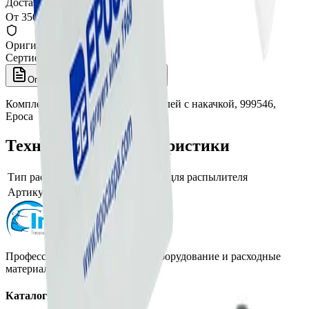
Доставка СДЭК
От 350₽ по России
Оригинал 100%
Сертифицированный товар
Описание
Характеристики
Комплект для ремонта распылителей с накачкой, 999546,
Epoca
Технические характеристики
Тип распылителя
запчасти для распылителя
Артикул производителя
999546
Профессиональная автохимия, оборудование и расходные
материалы для детейлинга.
Каталог