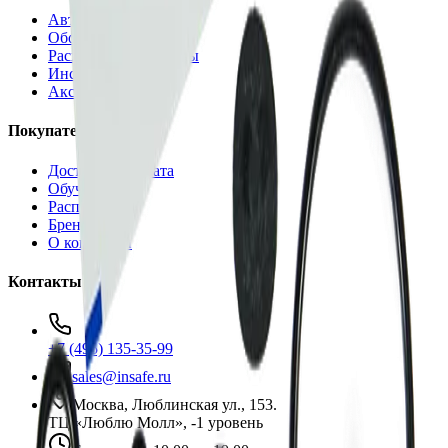
Автохимия
Оборудование
Расходные материалы
Инструменты
Аксессуары
Покупателям
Доставка и оплата
Обучение
Распродажа
Бренды
О компании
Контакты
+7 (495) 135-35-99
sales@insafe.ru
Москва, Люблинская ул., 153.
ТЦ «Люблю Молл», -1 уровень