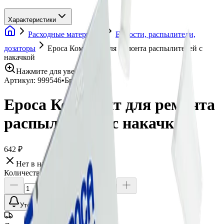
Характеристики
Расходные материалы
Емкости, распылители,
дозаторы
Epoca Комплект для ремонта распылителей с
накачкой
Нажмите для увеличения
Артикул:
999546
•
Бренд:
Epoca
Epoca Комплект для ремонта
распылителей с накачкой
642 ₽
Нет в наличии
Количество:
Уточнить наличие