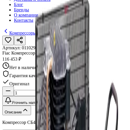
Блог
Бренды
О компании
Контакты
Компрессоры
Артикул:
011029
•
Бренд:
FIAC
Fiac Компрессор СБ4/С-270.АВ858
116 453 ₽
Нет в наличии
Гарантия качества
Оригинал
Уточнить наличие
Описание
Компрессор СБ4/С-270.АВ858, Fiac