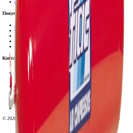
Аксессуары
Покупателям
Доставка и оплата
Обучение
Распродажа
Бренды
О компании
Контакты
+7 (495) 135-35-99
sales@insafe.ru
Москва, Люблинская ул., 153.
ТЦ «Люблю Молл», -1 уровень
Ежедневно 10:00 — 19:00
©
2026
InSafe.ru — Товары и технологии для автобизнеса