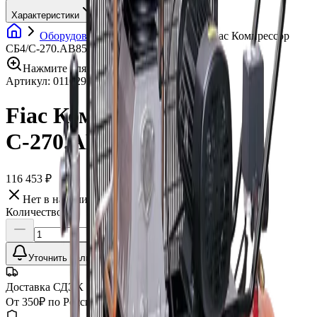
Характеристики
Оборудование
Компрессоры
Fiac Компрессор
СБ4/С-270.АВ858
Нажмите для увеличения
Артикул:
011029
•
Бренд:
FIAC
Fiac Компрессор СБ4/
С-270.АВ858
116 453 ₽
Нет в наличии
Количество:
Уточнить наличие
Доставка СДЭК
От 350₽ по России