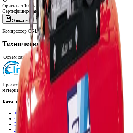
Оригинал 100%
Сертифицированный товар
Описание
Характеристики
Компрессор СБ4/С-270.АВ858, Fiac
Технические характеристики
Объём бака/ресивера
300
Профессиональная автохимия, оборудование и расходные
материалы для детейлинга.
Каталог
Автохимия
Оборудование
Расходные материалы
Инструменты