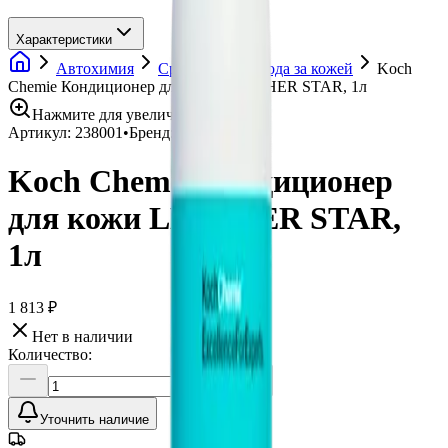
Характеристики
Автохимия
Средства для ухода за кожей
Koch
Chemie Кондиционер для кожи LEATHER STAR, 1л
Нажмите для увеличения
Артикул:
238001
•
Бренд:
Koch Chemie
Koch Chemie Кондиционер
для кожи LEATHER STAR,
1л
1 813 ₽
Нет в наличии
Количество:
Уточнить наличие