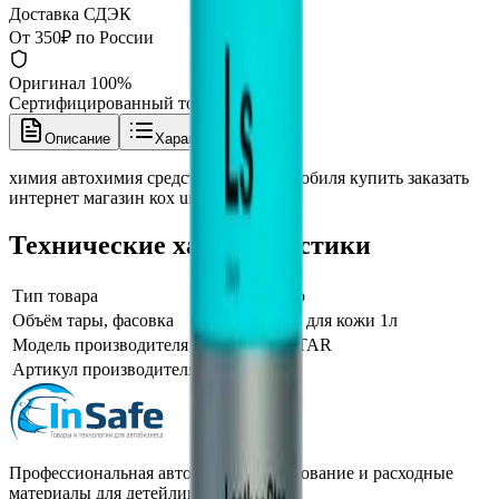
Доставка СДЭК
От 350₽ по России
Оригинал 100%
Сертифицированный товар
Описание
Характеристики
химия автохимия средство авто автомобиля купить заказать
интернет магазин кох unna
Технические характеристики
Тип товара
Кондиционер
Объём тары, фасовка
кондиционер для кожи 1л
Модель производителя
LEATHER STAR
Артикул производителя
238001
Профессиональная автохимия, оборудование и расходные
материалы для детейлинга.