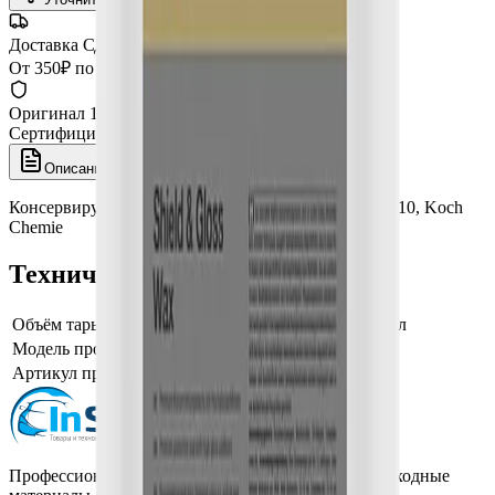
Доставка СДЭК
От 350₽ по России
Оригинал 100%
Сертифицированный товар
Описание
Характеристики
Консервирующий воск Shield Gloss Wax, 10 л, 462010, Koch
Chemie
Технические характеристики
Объём тары, фасовка
консервирующий воск 10 л
Модель производителя
Shield Gloss Wax
Артикул производителя
462010
Профессиональная автохимия, оборудование и расходные