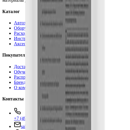
материалы для детейлинга.
Каталог
Автохимия
Оборудование
Расходные материалы
Инструменты
Аксессуары
Покупателям
Доставка и оплата
Обучение
Распродажа
Бренды
О компании
Контакты
+7 (495) 135-35-99
sales@insafe.ru