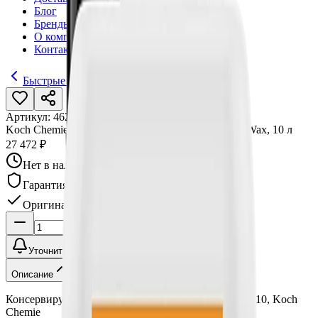
Блог
Бренды
О компании
Контакты
Быстрые защитные составы
Артикул:
462010
•
Бренд:
Koch Chemie
Koch Chemie Консервирующий воск Shield Gloss Wax, 10 л
27 472 ₽
Нет в наличии
Гарантия качества
Оригинал
Уточнить наличие
Описание
Консервирующий воск Shield Gloss Wax, 10 л, 462010, Koch
Chemie