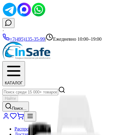
·
+7(495)135-35-99
|
Ежедневно 10:00–19:00
КАТАЛОГ
Найти
Поиск...
Распродажа
Доставка и оплата