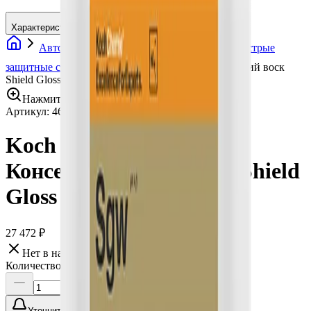
Характеристики
Автохимия
Воски для автомобиля
Быстрые
защитные составы
Koch Chemie Консервирующий воск
Shield Gloss Wax, 10 л
Нажмите для увеличения
Артикул:
462010
•
Бренд:
Koch Chemie
Koch Chemie
Консервирующий воск Shield
Gloss Wax, 10 л
27 472 ₽
Нет в наличии
Количество:
Уточнить наличие