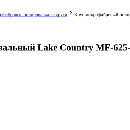
офибровые полировальные круги
Круг микрофибровый поли
вальный Lake Country MF-62